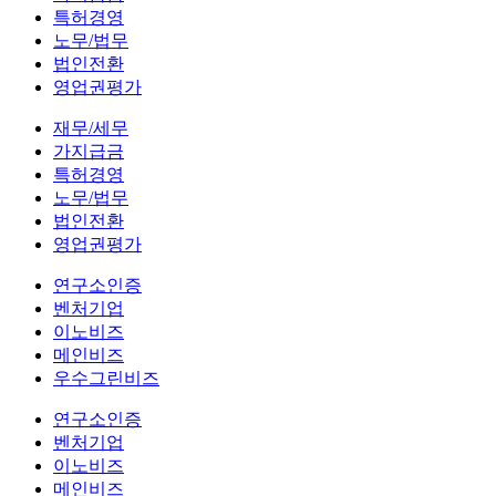
특허경영
노무/법무
법인전환
영업권평가
재무/세무
가지급금
특허경영
노무/법무
법인전환
영업권평가
연구소인증
벤처기업
이노비즈
메인비즈
우수그린비즈
연구소인증
벤처기업
이노비즈
메인비즈